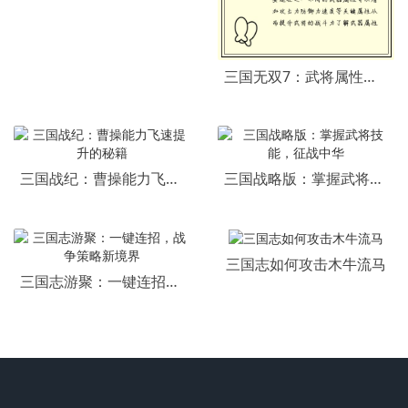
三国无双7：武将属性引领武器销售
三国战纪：曹操能力飞速提升的秘籍
三国战略版：掌握武将技能，征战中华
三国志如何攻击木牛流马
三国志游聚：一键连招，战争策略新境界