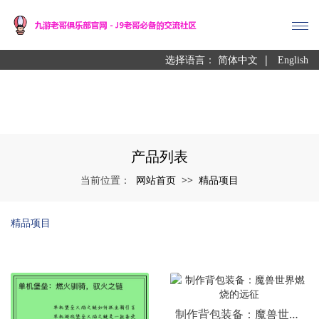
|
选择语言：
简体中文
English
产品列表
网站首页
精品项目
当前位置：
>>
精品项目
制作背包装备：魔兽世界燃烧的远征