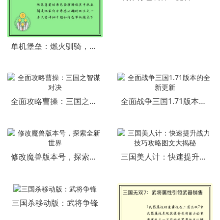
单机堡垒：燃火驯骑，驭火之链
全面攻略曹操：三国之智谋对决
全面战争三国1.71版本的全新更新
修改魔兽版本号，探索全新世界
三国美人计：快速提升战力技巧攻略图文大揭秘
三国杀移动版：武将争锋