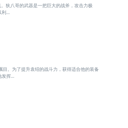
弱点。狄八哥的武器是一把巨大的战斧，攻击力极
...
瞩目。为了提升袁绍的战斗力，获得适合他的装备
挥...