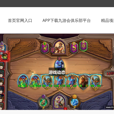
首页官网入口
APP下载九游会俱乐部平台
精品项