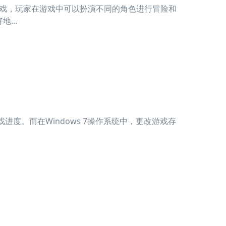
游戏，玩家在游戏中可以扮演不同的角色进行冒险和
...
度。而在Windows 7操作系统中，更改游戏存