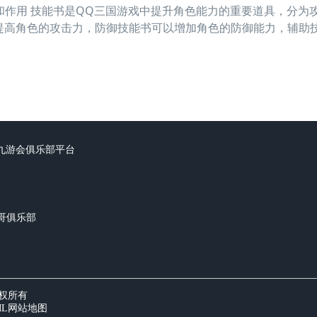
类和作用 技能书是QQ三国游戏中提升角色能力的重要道具，分
高角色的攻击力，防御技能书可以增加角色的防御能力，辅助技能
载九游会俱乐部平台
老哥俱乐部
版权所有
ML网站地图