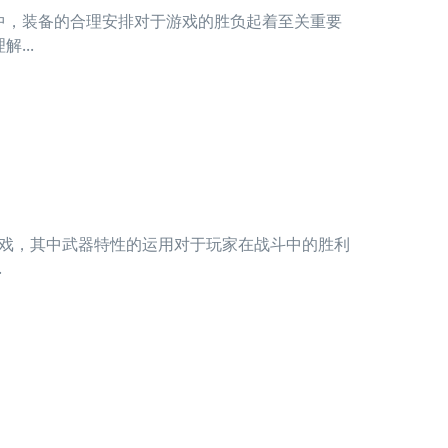
中，装备的合理安排对于游戏的胜负起着至关重要
...
游戏，其中武器特性的运用对于玩家在战斗中的胜利
.