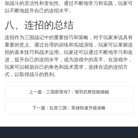
加战斗的灵活性和变化性。通过不断地学习和实践，玩家可
以不断地提升自己的连招水平。
八、连招的总结
连招作为三国战记中的重要技巧和策略，对于玩家来说具有
重要的意义。通过合理的训练和实战演练，玩家可以掌握连
招的基本技巧和战术运用。玩家还可以通过不断地学习和改
进，提升自己的连招水平，成为游戏中的高手。在游戏中，
玩家可以根据自己的角色和战术需求，选择合适的连招方
式，以取得战斗的胜利。
上一篇：三国群英传7：项羽武将技能揭秘
下一篇：乱世三国：英雄快速升级攻略