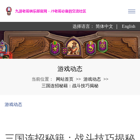
|
选择语言：
简体中文
English
游戏动态
网站首页
游戏动态
当前位置：
>>
>>
三国连招秘籍：战斗技巧揭秘
游戏动态
三国连招秘籍：战斗技巧揭秘