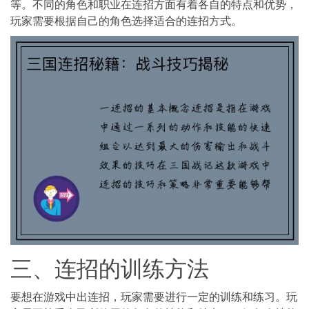
等。不同的角色和职业在连招方面有着各自的特点和优势，
玩家需要根据自己的角色选择适合的连招方式。
三、连招的训练方法
要想在游戏中出连招，玩家需要进行一定的训练和练习。玩